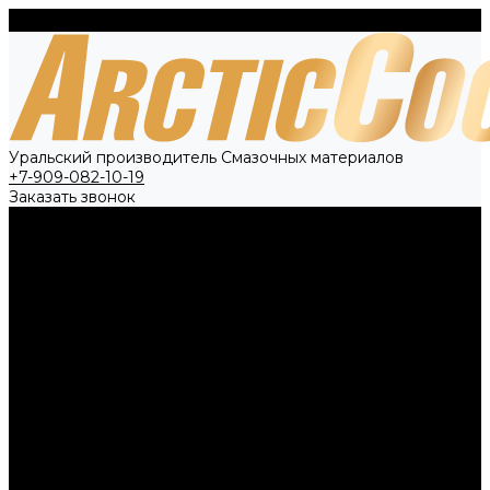
Уральский производитель Смазочных материалов
+7-909-082-10-19
Заказать звонок
О компании
Вакансии
Политика конфиденциальности
Контрактное производство
Новости
Каталог товаров
Антифриз
Тосол
Тормозная жидкость
Технические жидкости
Специальное предложение
Контакты
...
О компании