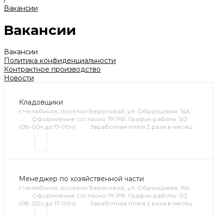
Вакансии
Вакансии
Вакансии
Политика конфиденциальности
Контрактное производство
Новости
Кладовщики
г.Челябинск, поселок Береговой, ул. Образцовая, 16А
/
Оформление согласно ТК РФ. График работы: 5/2
(08-00ч до 17-00ч)
/
Заработная плата 2 раза в месяц
Менеджер по хозяйственной части
г.Челябинск, поселок Береговой, ул. Образцовая, 16А
/
Оформление согласно ТК РФ. График работы: 5/2
(08-00ч до 17-00ч)
/
Заработная плата 2 раза в месяц