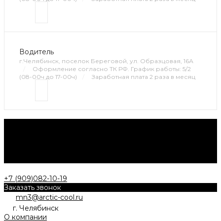
Водитель
г.Челябинск, поселок Береговой, ул. Образцовая, 16А
/
Оформление согласно ТК РФ. График работы: 5/2
(08-00ч до 17-00ч)
/
Заработная плата 2 раза в месяц
Нужна консультация?
Ответим на все ваши вопросы о приобретении продукции,
рассчитаем стоимость доставки или проконсультируем о
заказе СТМ.
Заказать звонок
+7 (909)082-10-19
Заказать звонок
mn3@arctic-cool.ru
г. Челябинск
О компании